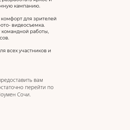
амную кампанию.
ь комфорт для зрителей
ото- видеосъемка.
т командной работы,
сов.
я всех участников и
предоставить вам
остаточно перейти по
оумен Сочи.