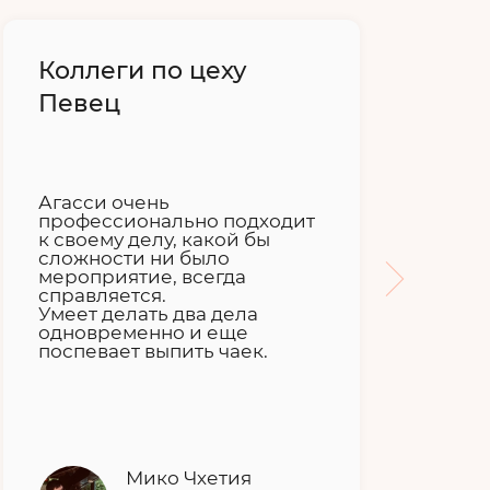
Коллеги по цеху
Ю
Певец
Агасси очень
профессионально подходит
От
к своему делу, какой бы
на
сложности ни было
ве
мероприятие, всегда
сов
справляется.
Умеет делать два дела
одновременно и еще
поспевает выпить чаек.
Мико Чхетия