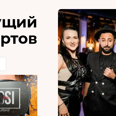
ущий
ртов