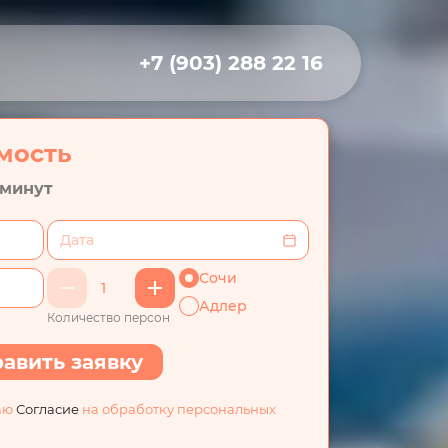
+7 (903) 288 22 16
мость
 минут
Сочи
Адлер
Количество персон
авить заявку
аю
Согласие
на обработку персональных