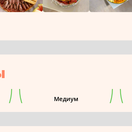
ы
Медиум