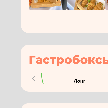
Гастробокс
Лонг